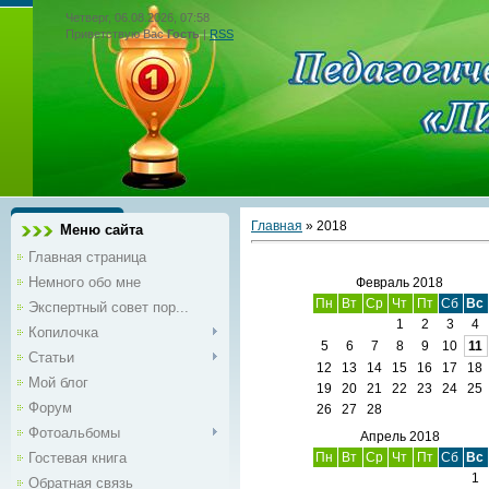
Четверг, 06.08.2026, 07:58
Приветствую Вас
Гость
|
RSS
Главная
»
2018
Меню сайта
Главная страница
Немного обо мне
Февраль 2018
Пн
Вт
Ср
Чт
Пт
Сб
Вс
Экспертный совет пор...
1
2
3
4
Копилочка
5
6
7
8
9
10
11
Статьи
12
13
14
15
16
17
18
Мой блог
19
20
21
22
23
24
25
Форум
26
27
28
Фотоальбомы
Апрель 2018
Гостевая книга
Пн
Вт
Ср
Чт
Пт
Сб
Вс
1
Обратная связь