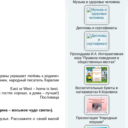
Музыка и здоровье человека.
Дипломы и сертификаты
Проходцева И.А. Интерактивная
игра "Правила поведения в
общественных местах"
раны украшает любовь к родине»
онен, народный писатель Карелии
Восхитительные букеты в
East or West – home is best.
натюрмортах К.Коровина
В гостях хорошо, а дома – лучше!)
Пословица
дина – восьмое чудо света»).
Презентация "Народные
рузья. Расскажите о своей малой
игрушки"