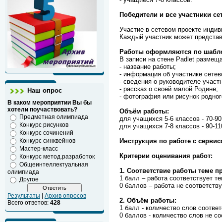
Победители и все участники се
Участие в сетевом проекте инди
Каждый участник может представи
Работы оформляются по шабло
В записи на стене Padlet размещ
- название работы;
- информация об участнике сетев
- сведения о руководителе участ
- рассказ о своей малой Родине;
Наш опрос
- фотография или рисунок родног
В каком мероприятии Вы бы
хотели поучаствовать?
Объём работы:
Предметная олимпиада
для учащихся 5-6 классов - 70-90
Конкурс рисунков
для учащихся 7-8 классов - 90-11
Конкурс сочинений
Конкурс синквейнов
Инструкция по работе с сервисо
Мастер-класс
Критерии оценивания работ:
Конкурс метод.разработок
Общеинтеллектуальная
1. Соответствие работы теме пр
олимпиада
1 балл – работа соответствует те
Другое
0 баллов – работа не соответству
Результаты
|
Архив опросов
2. Объём работы:
Всего ответов:
428
1 балл - количество слов соотве
0 баллов - количество слов не с