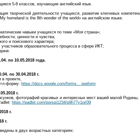
ащиеся 5-8 классов, изучающие английский язык.
ация творческой деятельности учащихся, развитие ключевых компетен
y homeland is the 8th wonder of the world» на английском языке.
мматические навыки учащихся по теме «Моя страна»;
ебности, ценности и чувства;
кого и поискового характера;
л участников образовательного процесса в сфере ИКТ;
дине.
04. по 10.05.2018 года.
04. по 30.04.2018 г.
 в проекте,
Гугл-форму:
https://docs.google.com/forms....iewform
05.2018 г.
исунков, фотографий красивых и интересных мест вашей малой Родины, р
adlet:
https://padlet.com/porspi1234/p9h77y1orl39
2018 г.
8 г.
дведены в двух возрастных категориях: