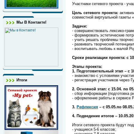
Участники сетевого проекта - уч
Цель сетевого проекта:
активиз
совместной виртуальной газеты «M
Мы В Контакте!
Задачи:
- совершенствовать лексико-гра
- формировать эстетические потр
- учить решать проблемы творчес
- развивать творческий потенциа
- воспитывать любовь к малой Ро
Сроки реализации проекта: с 10.
Этапы проекта:
1. Подготовительный этап – с 10.
- знакомство с условиями участия
Итоги
- регистрация участников через 
2. Основной этап: с 15.04. по 05.
- сбор информации (подготовка р
- оформление работы в сервисе P
3.
Рефлексия
– с 05.05.по 08.05.
4. Подведение итогов – 10.05.201
Итоги сетевого проекта будут по
- учащиеся 5-6 классов;
- учащиеся 7-8 классов.