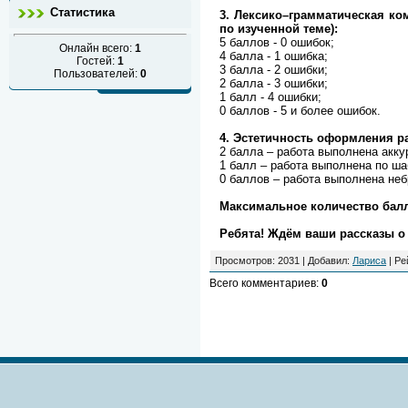
Статистика
3. Лексико–грамматическая ко
по изученной теме):
5 баллов - 0 ошибок;
Онлайн всего:
1
4 балла - 1 ошибка;
Гостей:
1
3 балла - 2 ошибки;
Пользователей:
0
2 балла - 3 ошибки;
1 балл - 4 ошибки;
0 баллов - 5 и более ошибок.
4. Эстетичность оформления р
2 балла – работа выполнена акку
1 балл – работа выполнена по ш
0 баллов – работа выполнена неб
Максимальное количество балло
Ребята! Ждём ваши рассказы о
Просмотров
: 2031 |
Добавил
:
Лариса
|
Ре
Всего комментариев
:
0