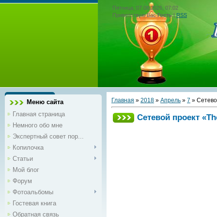
Пятница, 07.08.2026, 07:02
Приветствую Вас
Гость
|
RSS
Главная
»
2018
»
Апрель
»
7
» Сетевой
Меню сайта
Главная страница
Сетевой проект «The
Немного обо мне
Экспертный совет пор...
Копилочка
Статьи
Мой блог
Форум
Фотоальбомы
Гостевая книга
Обратная связь