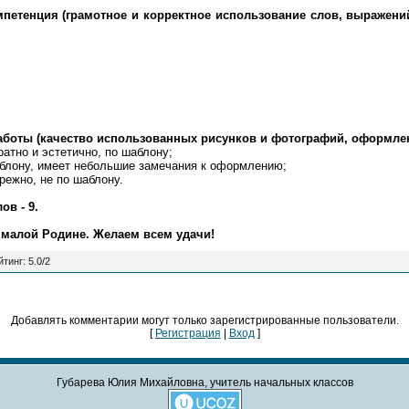
мпетенция (грамотное и корректное использование слов, выражени
аботы (качество использованных рисунков и фотографий, оформлени
ратно и эстетично, по шаблону;
аблону, имеет небольшие замечания к оформлению;
режно, не по шаблону.
в - 9.
 малой Родине. Желаем всем удачи!
йтинг
:
5.0
/
2
Добавлять комментарии могут только зарегистрированные пользователи.
[
Регистрация
|
Вход
]
Губарева Юлия Михайловна, учитель начальных классов