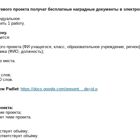
тевого проекта получат бесплатные наградные документы в электро
видуальное.
ть 1 работу.
ну.
ается:
ого проекта (ФИ учащегося, класс, образовательное учреждение, регион)
ника (ФИО, должность);
о места.
 слов;
0 слов.
м Padlet:
https://docs.google.com/present....de=id.p
оекта:
ме проекта;
ет теме проекта.
тствует объёму;
оответствует объёму.