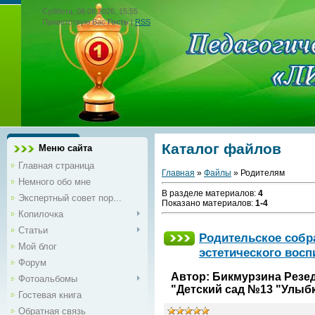
Суббота, 08.08.2026, 15:55
Приветствую Вас
Гость
|
RSS
Каталог файлов
Меню сайта
Главная страница
Главная
»
Файлы
» Родителям
Немного обо мне
В разделе материалов
:
4
Экспертный совет пор...
Показано материалов
:
1-4
Копилочка
Статьи
Родительское собра
Мой блог
эстетического восп
Форум
Автор: Бикмурзина Резед
Фотоальбомы
"Детский сад №13 "Улыб
Гостевая книга
Обратная связь