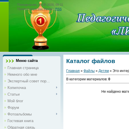
Понедельник, 10.08.2026, 09:11
Приветствую Вас
Гость
|
RSS
Каталог файлов
Меню сайта
Главная страница
Главная
»
Файлы
»
Детям
» Это инте
Немного обо мне
В категории материалов
:
0
Экспертный совет пор...
Копилочка
Не найдено мат
Статьи
Мой блог
Форум
Фотоальбомы
Гостевая книга
Обратная связь