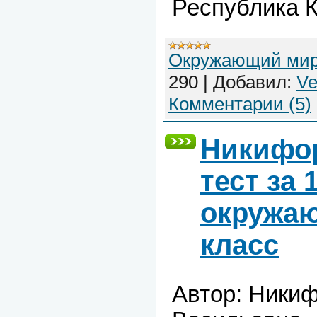
Республика 
Окружающий ми
290
|
Добавил:
Ve
Комментарии (5)
Никифор
тест за 
окружаю
класс
Автор: Ники