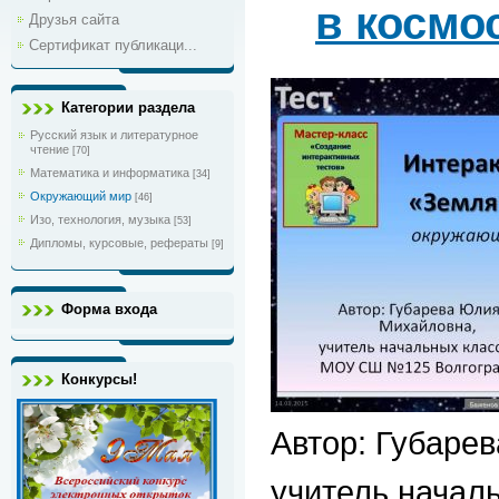
в космо
Друзья сайта
Сертификат публикаци...
Категории раздела
Русский язык и литературное
чтение
[70]
Математика и информатика
[34]
Окружающий мир
[46]
Изо, технология, музыка
[53]
Дипломы, курсовые, рефераты
[9]
Форма входа
Конкурсы!
Автор: Губаре
учитель начал