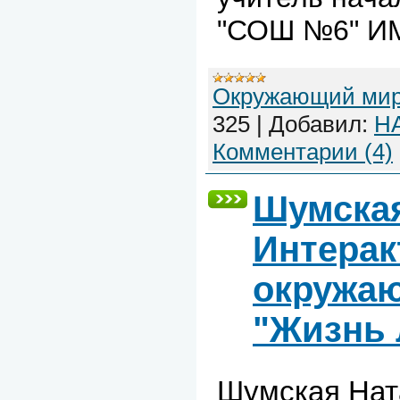
"СОШ №6" И
Окружающий ми
325
|
Добавил:
H
Комментарии (4)
Шумская
Интерак
окружаю
"Жизнь 
Шумская Нат