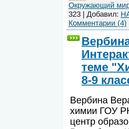
Окружающий ми
323
|
Добавил:
H
Комментарии (4)
Вербина
Интерак
теме "Х
8-9 кла
Вербина Вер
химии ГОУ Р
центр образо