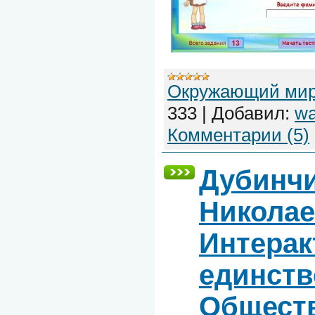
Окружающий ми
333
|
Добавил:
wa
Комментарии (5)
Дубинч
Николае
Интерак
единст
Обществ