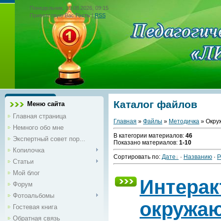
Понедельник, 10.08.2026, 09:15
Приветствую Вас
Гость
|
RSS
Каталог файлов
Меню сайта
Главная страница
Главная
»
Файлы
»
Методичка
» Окру
Немного обо мне
В категории материалов
:
46
Экспертный совет пор...
Показано материалов
:
1-10
Копилочка
Сортировать по
:
Дате
·
Названию
·
Р
Статьи
Мой блог
Интерак
Форум
Фотоальбомы
окружа
Гостевая книга
Обратная связь