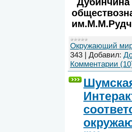
Дубинчина 
обществоз
им.М.М.Рудч
Окружающий ми
343
|
Добавил:
До
Комментарии (10
Шумская
Интерак
соответ
окружаю