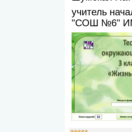
учитель нач
"СОШ №6" 