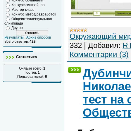
Конкурс сочинений
Конкурс синквейнов
Мастер-класс
Конкурс метод.разработок
Общеинтеллектуальная
олимпиада
Другое
Окружающий ми
Результаты
|
Архив опросов
Всего ответов:
428
332
|
Добавил:
R
Комментарии (3)
Статистика
Онлайн всего:
1
Дубинч
Гостей:
1
Пользователей:
0
Николае
тест на 
Обществ