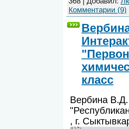
368
|
Добавил:
Л
Комментарии (9)
Вербина
Интерак
"Перво
химичес
класс
Вербина В.Д.
"Республикан
, г. Сыктывка