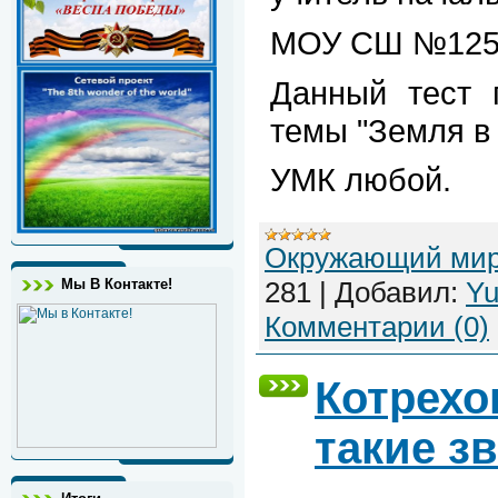
МОУ СШ №125 
Данный тест 
темы "Земля в 
УМК любой.
Окружающий ми
281
|
Добавил:
Yu
Мы В Контакте!
Комментарии (0)
Котрехов
такие з