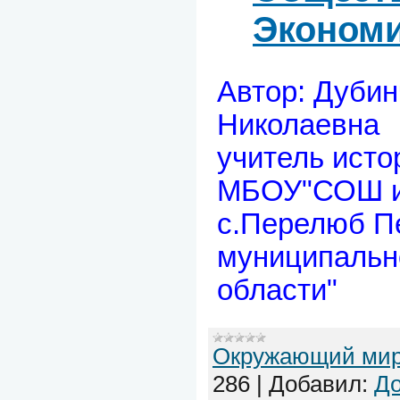
Экономи
Автор: Дуби
Николаевна
учитель исто
МБОУ"СОШ и
с.Перелюб П
муниципальн
области"
Окружающий ми
286
|
Добавил:
До